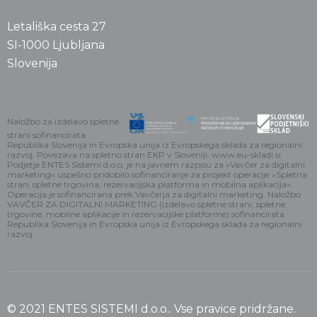
Letališka cesta 27
SI-1000 Ljubljana
Slovenija
Naložbo za izdelavo spletne
strani sofinancirata
Republika Slovenija in Evropska unija iz Evropskega sklada za regionalni
razvoj. Povezava na spletno stran EKP v Sloveniji: www.eu-skladi.si.
Podjetje ENTES Sistemi d.o.o. je na javnem razpisu za »Vavčer za digitalni
marketing« uspešno pridobilo sofinanciranje za projekt operacije »Spletna
stran, spletne trgovina, rezervacijska platforma in mobilna aplikacija«.
Operacija je sofinancirana prek Vavčerja za digitalni marketing. Naložbo
VAVČER ZA DIGITALNI MARKETING (izdelavo spletne strani, spletne
trgovine, mobilne aplikacije in rezervacijske platforme) sofinancirata
Republika Slovenija in Evropska unija iz Evropskega sklada za regionalni
razvoj
© 2021 ENTES SISTEMI d.o.o.. Vse pravice pridržane.