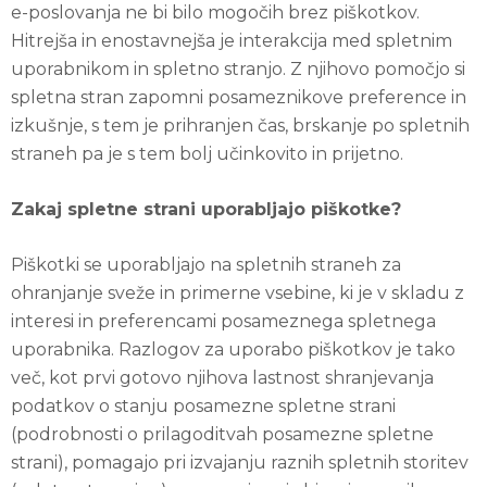
e-poslovanja ne bi bilo mogočih brez piškotkov.
Hitrejša in enostavnejša je interakcija med spletnim
uporabnikom in spletno stranjo. Z njihovo pomočjo si
spletna stran zapomni posameznikove preference in
izkušnje, s tem je prihranjen čas, brskanje po spletnih
straneh pa je s tem bolj učinkovito in prijetno.
Zakaj spletne strani uporabljajo piškotke?
Piškotki se uporabljajo na spletnih straneh za
ohranjanje sveže in primerne vsebine, ki je v skladu z
interesi in preferencami posameznega spletnega
uporabnika. Razlogov za uporabo piškotkov je tako
več, kot prvi gotovo njihova lastnost shranjevanja
podatkov o stanju posamezne spletne strani
(podrobnosti o prilagoditvah posamezne spletne
strani), pomagajo pri izvajanju raznih spletnih storitev