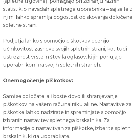
(spletne trgovine), pomagajo pri zbiranju raznih
statistik, o navadah spletnega uporabnika – saj se le z
njimi lahko spremlja pogostost obiskovanja določene
spletne strani.
Podjetja lahko s pomočjo piškotkov ocenijo
učinkovitost zasnove svojih spletnih strani, kot tudi
ustreznost vrste in števila oglasov, ki jih ponujajo
uporabnikom na svojih spletnih straneh.
Onemogočenje piškotkov:
Sami se odločate, ali boste dovolili shranjevanje
piškotkov na vašem računalniku ali ne. Nastavitve za
piškotke lahko nadzirate in spreminjate s pomočjo
izbranih nastavitev spletnega brskalnika. Za
informacije o nastavitvah za piškotke, izberite spletni
brskalnik, ki ga uporabljate.