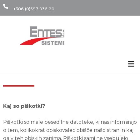
+386 (0)597 036 20
O Piškotkih
Kaj so piškotki?
Piškotki so male besedilne datoteke, ki nas informirajo
o tem, kolikokrat obiskovalec obišče našo stran in kaj
ga v teh obiskih zanima. Piškotki sami ne vsebujejo