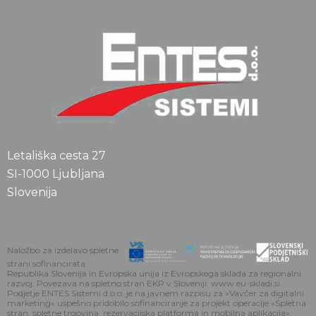
Letališka cesta 27
SI-1000 Ljubljana
Slovenija
Naložbo za izdelavo spletne
strani sofinancirata
Republika Slovenija in Evropska unija iz Evropskega sklada za regionalni
razvoj. Povezava na spletno stran EKP v Sloveniji: www.eu-skladi.si.
Podjetje ENTES Sistemi d.o.o. je na javnem razpisu za »Vavčer za digitalni
marketing« uspešno pridobilo sofinanciranje za projekt operacije »Spletna
stran, spletne trgovina, rezervacijska platforma in mobilna aplikacija«.